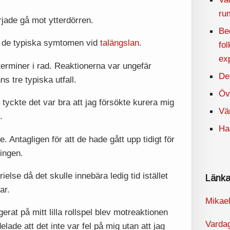
ru
jade gå mot ytterdörren.
Be
v de typiska symtomen vid
talängslan
.
fo
ex
 terminer i rad. Reaktionerna var ungefär
De
 tre typiska utfall.
Öv
 tyckte det var bra att jag försökte kurera mig
Vä
.
Ha
. Antagligen för att de hade gått upp tidigt för
ingen.
ielse då det skulle innebära ledig tid istället
Länka
ar.
Mikae
rat på mitt lilla rollspel blev motreaktionen
Varda
elade att det inte var fel på mig utan att jag