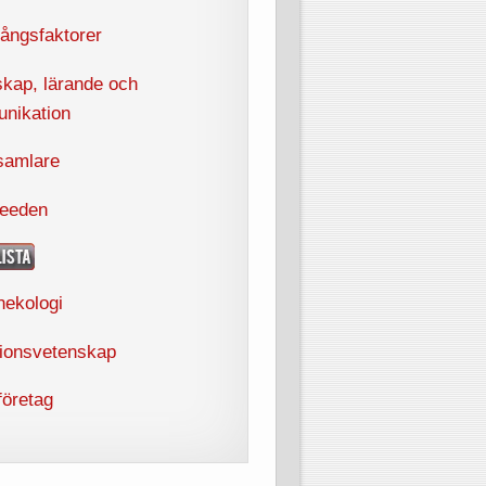
ångsfaktorer
kap, lärande och
nikation
samlare
feeden
ekologi
tionsvetenskap
företag