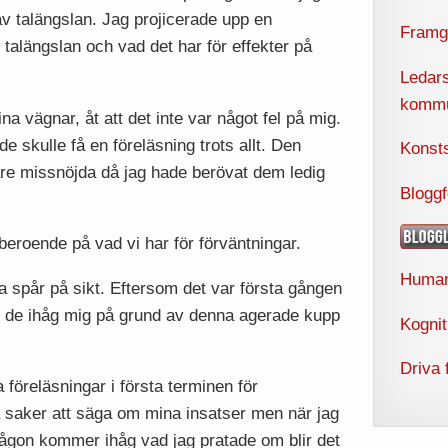
v talängslan. Jag projicerade upp en
Framg
talängslan och vad det har för effekter på
Ledars
kommu
na vägnar, åt att det inte var något fel på mig.
e skulle få en föreläsning trots allt. Den
Konst
re missnöjda då jag hade berövat dem ledig
Blogg
beroende på vad vi har för förväntningar.
Human
na spår på sikt. Eftersom det var första gången
m de ihåg mig på grund av denna agerade kupp
Kogni
Driva 
a föreläsningar i första terminen för
a saker att säga om mina insatser men när jag
ågon kommer ihåg vad jag pratade om blir det