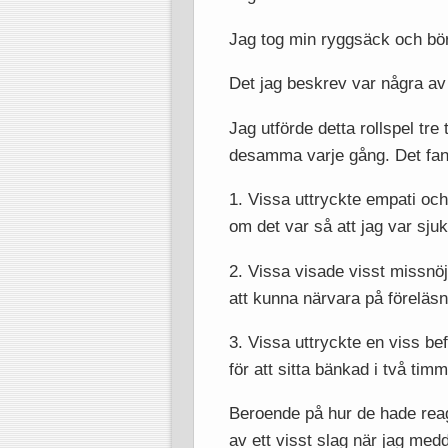
Jag tog min ryggsäck och bör
Det jag beskrev var några a
Jag utförde detta rollspel tre
desamma varje gång. Det fanns
1. Vissa uttryckte empati och
om det var så att jag var sjuk
2. Vissa visade visst missnöje
att kunna närvara på föreläsn
3. Vissa uttryckte en viss befr
för att sitta bänkad i två timm
Beroende på hur de hade reage
av ett visst slag när jag medd