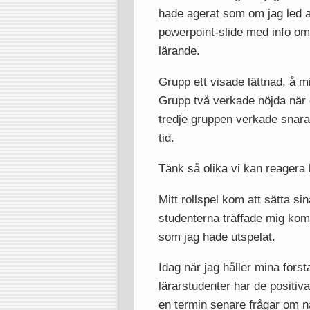
hade agerat som om jag led a
powerpoint-slide med info om 
lärande.
Grupp ett visade lättnad, å mi
Grupp två verkade nöjda när d
tredje gruppen verkade snara
tid.
Tänk så olika vi kan reagera 
Mitt rollspel kom att sätta si
studenterna träffade mig ko
som jag hade utspelat.
Idag när jag håller mina först
lärarstudenter har de positiv
en termin senare frågar om n