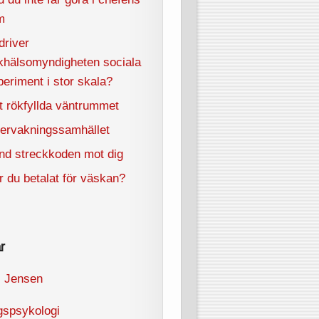
m
driver
lkhälsomyndigheten sociala
periment i stor skala?
t rökfyllda väntrummet
ervakningssamhället
nd streckkoden mot dig
r du betalat för väskan?
r
l Jensen
gspsykologi