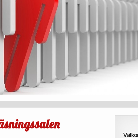
eläsningssalen
Välko