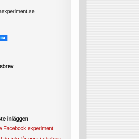
aexperiment.se
sbrev
te inläggen
e Facebook experiment
 du inte får göra i chefens