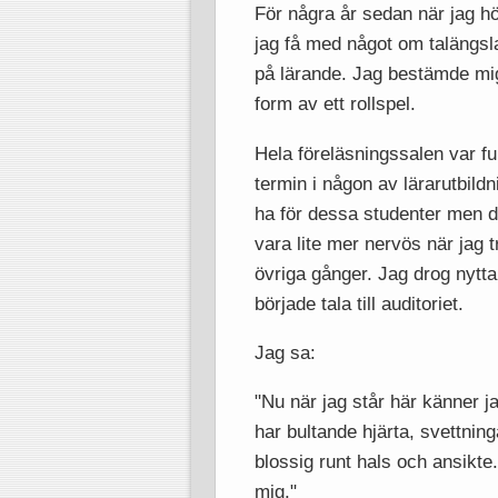
För några år sedan när jag hö
jag få med något om talängsl
på lärande. Jag bestämde mig 
form av ett rollspel.
Hela föreläsningssalen var fu
termin i någon av lärarutbildn
ha för dessa studenter men de
vara lite mer nervös när jag 
övriga gånger. Jag drog nytta
började tala till auditoriet.
Jag sa:
"Nu när jag står här känner jag
har bultande hjärta, svettning
blossig runt hals och ansikte
mig."